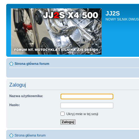
JJ2S
NOWY SILNIK DWU
Strona główna forum
Zaloguj
Nazwa użytkownika:
Hasło:
Ukryj mnie w tej sesji
Strona główna forum