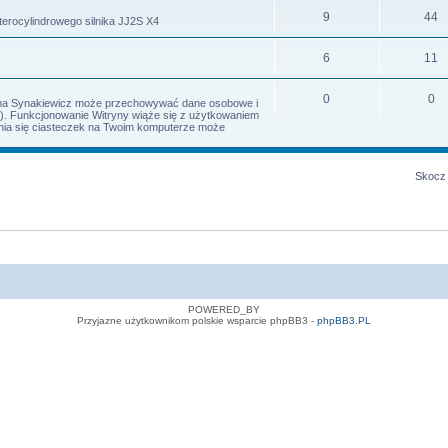
9
44
terocylindrowego silnika JJ2S X4
6
11
0
0
Irena Synakiewicz może przechowywać dane osobowe i
s). Funkcjonowanie Witryny wiąże się z użytkowaniem
iania się ciasteczek na Twoim komputerze może
Skocz 
POWERED_BY
Przyjazne użytkownikom polskie wsparcie phpBB3 -
phpBB3.PL