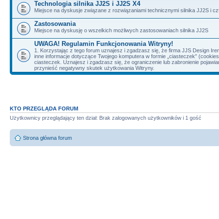
Technologia silnika JJ2S i JJ2S X4
Miejsce na dyskusje związane z rozwiązaniami technicznymi silnika JJ2S i cz
Zastosowania
Miejsce na dyskusję o wszelkich możliwych zastosowaniach silnika JJ2S
UWAGA! Regulamin Funkcjonowania Witryny!
1. Korzystając z tego forum uznajesz i zgadzasz się, że firma JJS Design 
inne informacje dotyczące Twojego komputera w formie „ciasteczek” (cookie
ciasteczek. Uznajesz i zgadzasz się, że ograniczenie lub zabronienie pojaw
przynieść negatywny skutek użytkowania Witryny.
KTO PRZEGLĄDA FORUM
Użytkownicy przeglądający ten dział: Brak zalogowanych użytkowników i 1 gość
Strona główna forum