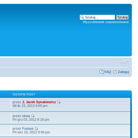
Wyszukiwanie zaawansowane
FAQ
Zaloguj
Y
OSTATNI POST
przez
J. Jacek Synakiewicz
Wt lis 19, 2013 9:00 pm
przez
skwy
Pn gru 03, 2012 8:18 pm
przez
Furious
Pn wrz 10, 2012 9:46 pm