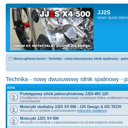
JJ2S
NOWY SILNIK DWU
Strona główna forum
‹
Technika - nowy dwusuwowy silnik spalinowy - pate
Technika - nowy dwusuwowy silnik spalinowy - 
DZIAŁ
Prototypowy silnik jednocylindrowy JJ2S-WG 125
Chcielibyśmy w tym temacie porozmawiać o prototypie silnika, problemach z
rozruchowymi.
Motocykl studialny JJ2S X4 500 - JJS Design & GG TECH
Wszystko co myślicie o prezentowanym
motocyklu studialnym
.
Motocykl JJ2S X4 500
Wszystko co myślicie o zaprezentowanym na stronie projekcie motocykla.