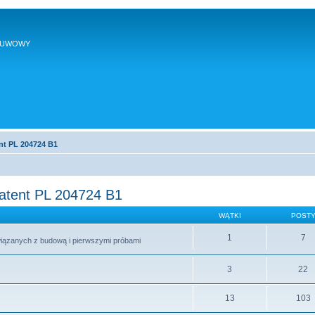
SUWOWY
nt PL 204724 B1
patent PL 204724 B1
WĄTKI
POST
1
7
wiązanych z budową i pierwszymi próbami
3
22
13
103